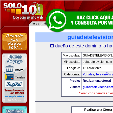
guiadetelevisi
El dueño de este dominio lo ha
Mayusculas:
GUIADETELEVISION
Minusculas:
guiadetelevision.com
Longitud:
16 caracteres
Categorias:
Portales
,
TelevisiÃ³n 
Precio:
Realizar una oferta!
Visitar!
guiadetelevision.co
Serán consideradas ofer
Realizar una Oferta