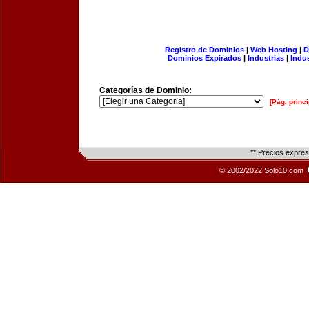
Registro de Dominios
|
Web Hosting
|
D
Dominios Expirados
|
Industrias
|
Indu
Categorías de Dominio:
[Pág. princi
** Precios expre
© 2002/2022 Solo10.com