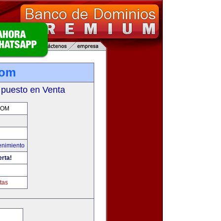
com
 puesto en Venta
COM
enimiento
erta!
tas