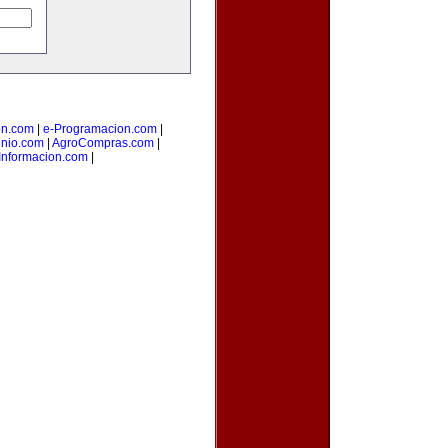
on.com
|
e-Programacion.com
|
nio.com
|
AgroCompras.com
|
Informacion.com
|