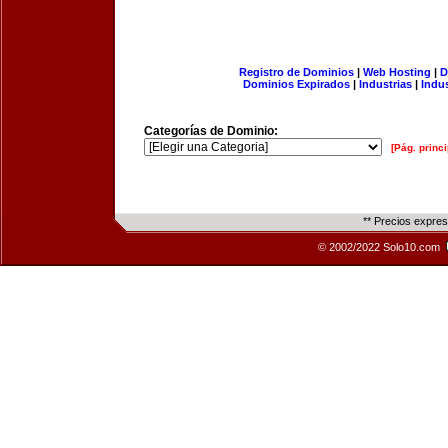
Registro de Dominios
|
Web Hosting
|
D
Dominios Expirados
|
Industrias
|
Indu
Categorías de Dominio:
[Pág. princi
** Precios expre
© 2002/2022 Solo10.com