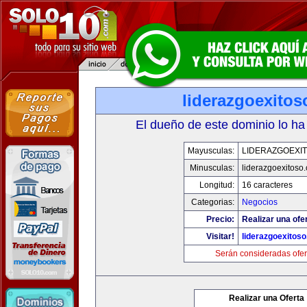
liderazgoexito
El dueño de este dominio lo ha
Mayusculas:
LIDERAZGOEXI
Minusculas:
liderazgoexitoso
Longitud:
16 caracteres
Categorias:
Negocios
Precio:
Realizar una ofer
Visitar!
liderazgoexitos
Serán consideradas ofer
Realizar una Oferta