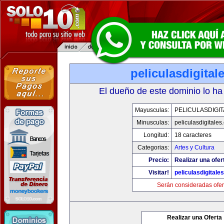
peliculasdigital
El dueño de este dominio lo ha
Mayusculas:
PELICULASDIGI
Minusculas:
peliculasdigitales
Longitud:
18 caracteres
Categorias:
Artes y Cultura
Precio:
Realizar una ofer
Visitar!
peliculasdigitale
Serán consideradas ofer
Realizar una Oferta