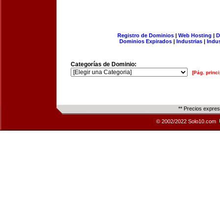
Registro de Dominios
|
Web Hosting
|
D
Dominios Expirados
|
Industrias
|
Indu
Categorías de Dominio:
[Pág. princi
** Precios expre
© 2002/2022 Solo10.com