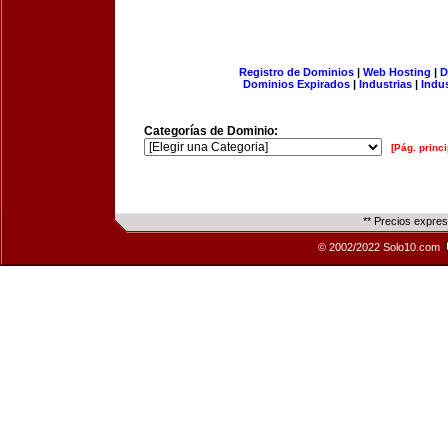
Registro de Dominios
|
Web Hosting
|
D
Dominios Expirados
|
Industrias
|
Indu
Categorías de Dominio:
[Pág. princi
** Precios expre
© 2002/2022 Solo10.com