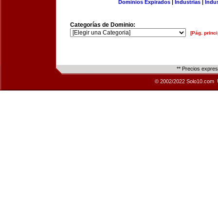
Dominios Expirados
|
Industrias
|
Indu
Categorías de Dominio:
[Pág. princi
** Precios expre
© 2002/2022 Solo10.com