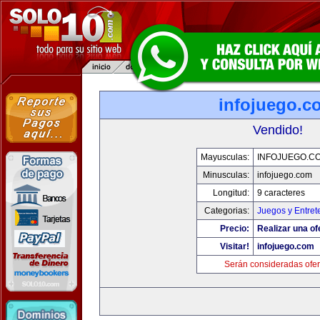
infojuego.c
Vendido!
Mayusculas:
INFOJUEGO.C
Minusculas:
infojuego.com
Longitud:
9 caracteres
Categorias:
Juegos y Entret
Precio:
Realizar una of
Visitar!
infojuego.com
Serán consideradas ofer