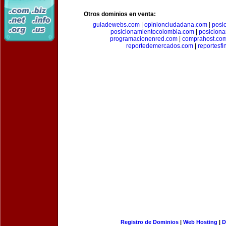
Otros dominios en venta:
guiadewebs.com
|
opinionciudadana.com
|
posi
posicionamientocolombia.com
|
posicion
programacionenred.com
|
comprahost.co
reportedemercados.com
|
reportesf
Registro de Dominios
|
Web Hosting
|
D