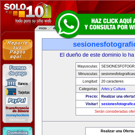
sesionesfotograf
El dueño de este dominio lo ha
Mayusculas:
SESIONESFOTOGR
Minusculas:
sesionesfotografica
Longitud:
20 caracteres
Categorias:
Artes y Cultura
Precio:
Realizar una oferta!
Visitar!
sesionesfotografic
Serán consideradas ofer
Realizar una Oferta