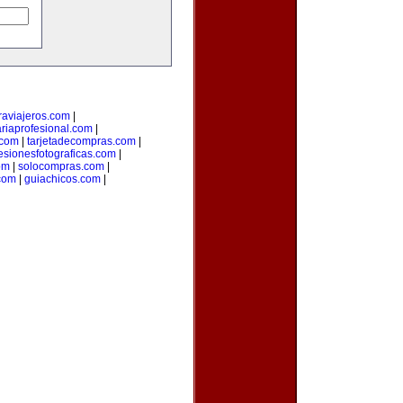
aviajeros.com
|
ariaprofesional.com
|
.com
|
tarjetadecompras.com
|
esionesfotograficas.com
|
om
|
solocompras.com
|
com
|
guiachicos.com
|