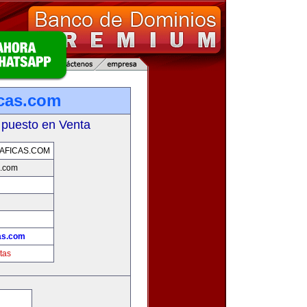
icas.com
 puesto en Venta
AFICAS.COM
s.com
as.com
tas