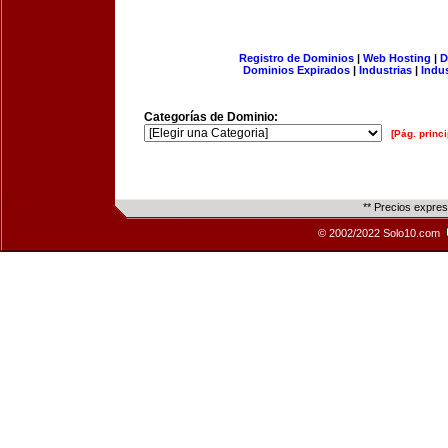
Registro de Dominios
|
Web Hosting
|
D
Dominios Expirados
|
Industrias
|
Indu
Categorías de Dominio:
[Pág. princi
** Precios expre
© 2002/2022 Solo10.com